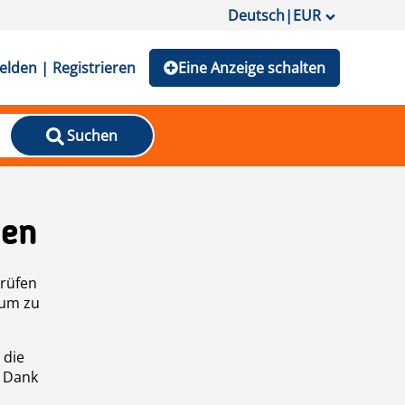
Deutsch
|
EUR
lden | Registrieren
Eine Anzeige schalten
Suchen
den
prüfen
 um zu
 die
n Dank