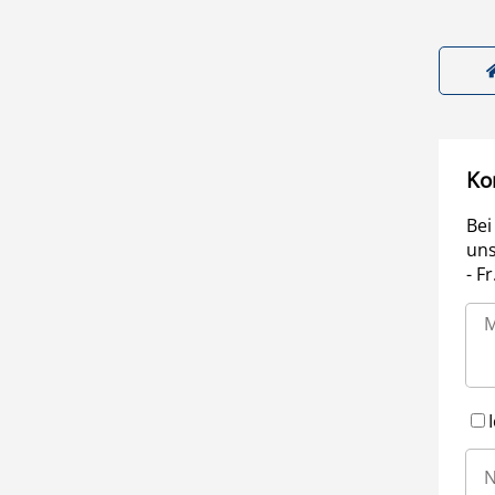
Ko
Bei
uns
- F