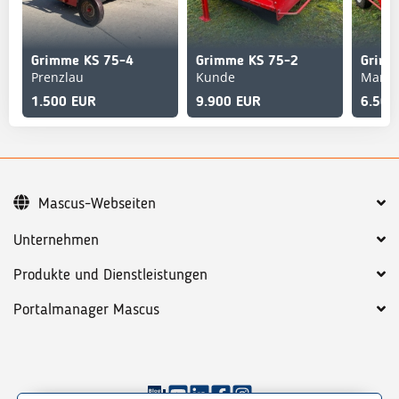
Grimme KS 75-4
Grimme KS 75-2
Grimm
Prenzlau
Kunde
Marxe
1.500 EUR
9.900 EUR
6.500
Mascus-Webseiten
Unternehmen
Produkte und Dienstleistungen
Portalmanager Mascus