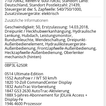
710/70R42, Reifen-v: 600/70R30, Standort Land:
Deutschland, Standort Postleitzahl: 21439,
Steuergerät dw: 5, Zapfwelle: 540/750/1000,
Zusatzsteuergeräte: elektrisch
Zusätzliche Informationen
Geschwindigkeit: 50, Erstzulassung: 14.03.2018,
Dreipunkt / Heckhubwerkanhängung, Hydraulische
Lenkung, Hubdach, Leistungsmonitor,
Rundumleuchte, Wendeschaltung, Dreipunkt-
Außenbedienelement, Hydrauliksteuergeräte-
Außenbedienung, Frontzapfwelle-Außenbedienung,
Heckzapfwelle-Außenbedienung, Oberlenker
mechanisch (hinten)
________
0BP3L 6250R
0514 Ultimate-Edition
1552 AutoPow r / IVT 50 km/h
1820 10-Zoll CommandCenter Display
1832 AutoTrac-Vorbereitung
1847 GS3 2630 AutoTrac-Aktivierung
188X 5-Jahres-Abonnement für JDLink Access +
Display-Fe
1946 4600 Prozessor