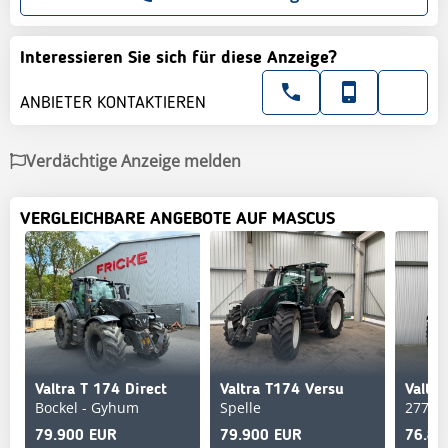
Interessieren Sie sich für diese Anzeige?
ANBIETER KONTAKTIEREN
Verdächtige Anzeige melden
VERGLEICHBARE ANGEBOTE AUF MASCUS
Valtra T 174 Direct
Valtra T174 Versu
Bockel - Gyhum
Spelle
27793
79.900 EUR
79.900 EUR
76.88