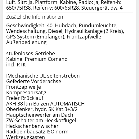
Luft. Sitz: Ja, Plattform: Kabine, Radio: Ja, Reifen-h:
650/75R38, Reifen-v: 600/65R28, Steuergerät dw: 4
Zusätzliche Informationen
Geschwindigkeit: 40, Hubdach, Rundumleuchte,
Wendeschaltung, Diesel, Hydraulikanlage (2 Kreis),
GPS System (Empfänger), Frontzapfwelle-
Außenbedienung
________
stufenloses Getriebe
Kabine: Premium Comand
incl. RTK
IMechanische UL-seltenstreben
Gefederte Vorderachse
Frontzapfwel]e
Kompresaorsat,z
Freler Rrücklauf
AKH 38 ltm Bolzen AUTOMATISCH
Oberlenker, hydr. SK Kat.3+3/2
Hauptscheinwerfer am Dach
ZW-Schalter am Heckkotflügel
Heckschenbenwischer
Radioeinbausatz ISO norm
Werkzeugkasten