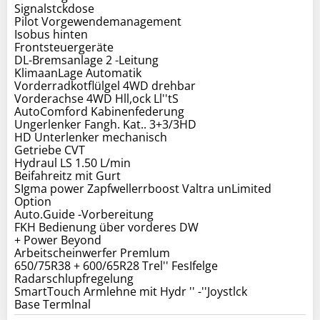
Signalstckdose
Pilot Vorgewendemanagement
Isobus hinten
Frontsteuergeräte
DL-Bremsanlage 2 -Leitung
KlimaanLage Automatik
Vorderradkotflülgel 4WD drehbar
Vorderachse 4WD Hll,ock Ll''tS
AutoComford Kabinenfederung
Ungerlenker Fangh. Kat.. 3+3/3HD
HD Unterlenker mechanisch
Getriebe CVT
Hydraul LS 1.50 L/min
Beifahreitz mit Gurt
SIgma power Zapfwellerrboost Valtra unLimited
Option
Auto.Guide -Vorbereitung
FKH Bedienung über vorderes DW
+ Power Beyond
Arbeitscheinwerfer Premlum
650/75R38 + 600/65R28 Trel'' FesIfelge
Radarschlupfregelung
SmartTouch Armlehne mit Hydr '' -''Joystlck
Base Termlnal