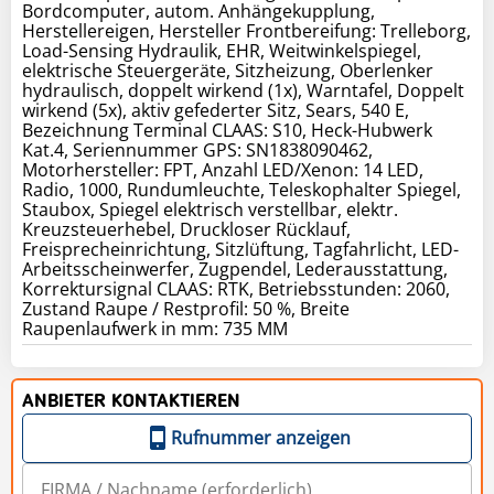
Bordcomputer, autom. Anhängekupplung,
Herstellereigen, Hersteller Frontbereifung: Trelleborg,
Load-Sensing Hydraulik, EHR, Weitwinkelspiegel,
elektrische Steuergeräte, Sitzheizung, Oberlenker
hydraulisch, doppelt wirkend (1x), Warntafel, Doppelt
wirkend (5x), aktiv gefederter Sitz, Sears, 540 E,
Bezeichnung Terminal CLAAS: S10, Heck-Hubwerk
Kat.4, Seriennummer GPS: SN1838090462,
Motorhersteller: FPT, Anzahl LED/Xenon: 14 LED,
Radio, 1000, Rundumleuchte, Teleskophalter Spiegel,
Staubox, Spiegel elektrisch verstellbar, elektr.
Kreuzsteuerhebel, Druckloser Rücklauf,
Freisprecheinrichtung, Sitzlüftung, Tagfahrlicht, LED-
Arbeitsscheinwerfer, Zugpendel, Lederausstattung,
Korrektursignal CLAAS: RTK, Betriebsstunden: 2060,
Zustand Raupe / Restprofil: 50 %, Breite
Raupenlaufwerk in mm: 735 MM
ANBIETER KONTAKTIEREN
Rufnummer anzeigen