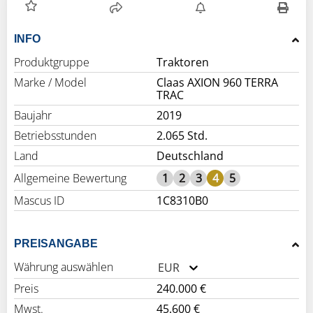
INFO
Produktgruppe
Traktoren
Marke / Model
Claas AXION 960 TERRA
TRAC
Baujahr
2019
Betriebsstunden
2.065 Std.
Land
Deutschland
Allgemeine Bewertung
1
2
3
4
5
Mascus ID
1C8310B0
PREISANGABE
Währung auswählen
EUR
Preis
240.000 €
Mwst.
45.600 €