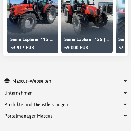
Same Explorer 115 NATURAL GS
Same Explorer 125 (Stage V)
53.917 EUR
69.000 EUR
53.25
Mascus-Webseiten
Unternehmen
Produkte und Dienstleistungen
Portalmanager Mascus