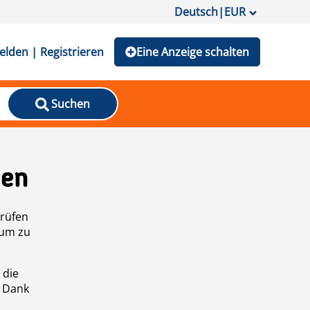
Deutsch
|
EUR
lden | Registrieren
Eine Anzeige schalten
Suchen
den
prüfen
 um zu
 die
n Dank