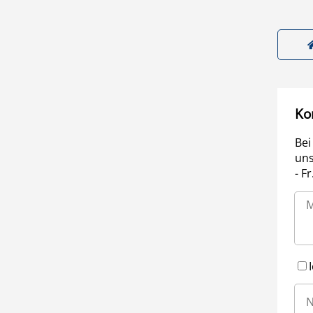
Ko
Bei
uns
- F