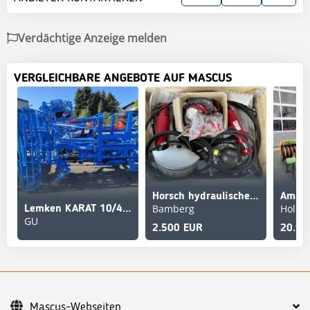
Verdächtige Anzeige melden
VERGLEICHBARE ANGEBOTE AUF MASCUS
Horsch hydraulische Tiefenverstellung
Bamberg
Hollfe
Lemken KARAT 10/400 KU
GU
2.500 EUR
20.99
Mascus-Webseiten