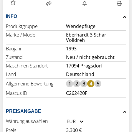
INFO
Produktgruppe
Wendepflüge
Marke / Model
Eberhardt 3 Schar
Volldreh
Baujahr
1993
Zustand
Neu / nicht gebraucht
Maschinen Standort
17094 Pragsdorf
Land
Deutschland
Allgemeine Bewertung
1
2
3
4
5
Mascus ID
C262420F
PREISANGABE
Währung auswählen
EUR
Preis
3.300 €