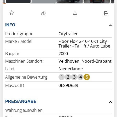
INFO
Produktgruppe
Citytrailer
Marke / Model
Floor Flo-12-10-10K1 City
Trailer - Taillift / Auto Lube
Baujahr
2000
Maschinen Standort
Veldhoven, Noord-Brabant
Land
Niederlande
Allgemeine Bewertung
1
2
3
4
5
Mascus ID
0E89D639
PREISANGABE
Währung auswählen