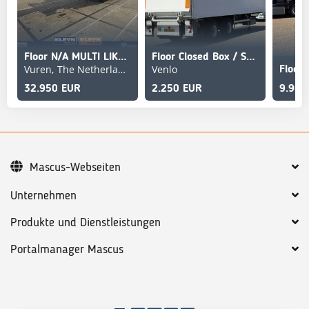
Floor N/A MULTI LIKE NEW
Floor Closed Box / Stuur-As / Laadklep / Bpw-Axle
Vuren, The Netherlands
Venlo
32.950 EUR
2.250 EUR
9.900
Mascus-Webseiten
Unternehmen
Produkte und Dienstleistungen
Portalmanager Mascus