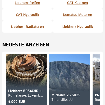
Liebherr Reifen
CAT Kabinen
CAT Hydraulik
Komatsu Motoren
Liebherr Radiatoren
Liebherr Hydraulik
NEUESTE ANZEIGEN
Liebherr R954CHD Li
Rumelange, Luxembourg, LU
Michelin 26.5R25
PNEU
Thionville, LU
4.000 EUR