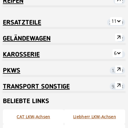
REIFEN
782
11
ERSATZTEILE
25.039
GELÄNDEWAGEN
72
6
KAROSSERIE
781
PKWS
1.669
TRANSPORT SONSTIGE
9.318
BELIEBTE LINKS
CAT LKW-Achsen
Liebherr LKW-Achsen