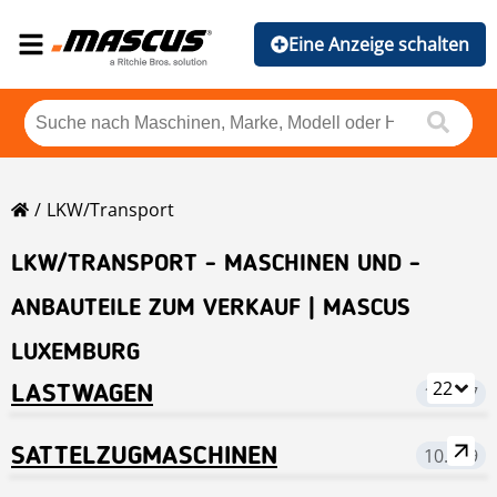
Eine Anzeige schalten
LKW/Transport
LKW/TRANSPORT - MASCHINEN UND -
ANBAUTEILE ZUM VERKAUF | MASCUS
LUXEMBURG
22
LASTWAGEN
19.437
SATTELZUGMASCHINEN
10.859