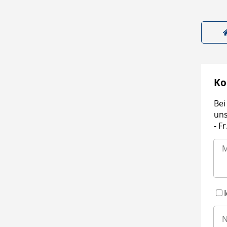
Ko
Bei
uns
- F