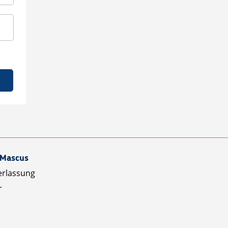
 Mascus
erlassung
r