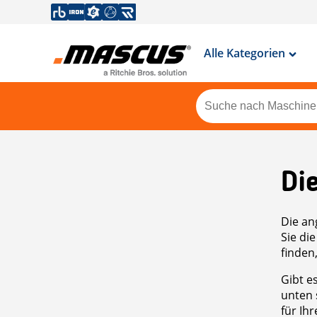
Alle Kategorien
Di
Die an
Sie di
finden
Gibt e
unten 
für Ih