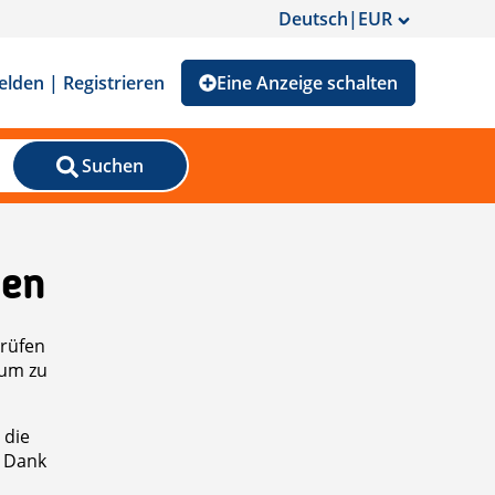
Deutsch
|
EUR
lden | Registrieren
Eine Anzeige schalten
Suchen
den
prüfen
 um zu
 die
n Dank