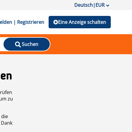
Deutsch
|
EUR
lden | Registrieren
Eine Anzeige schalten
Suchen
den
prüfen
 um zu
 die
n Dank