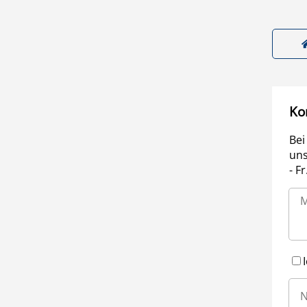
Ko
Bei
uns
- F