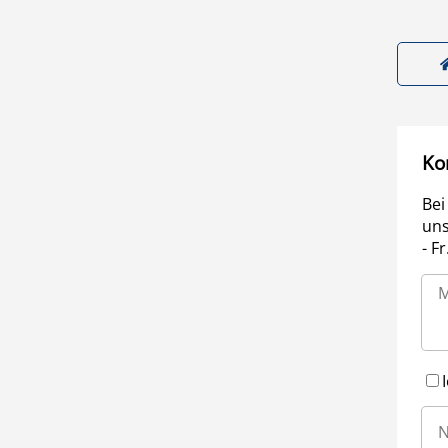
Ko
Bei
uns
- F