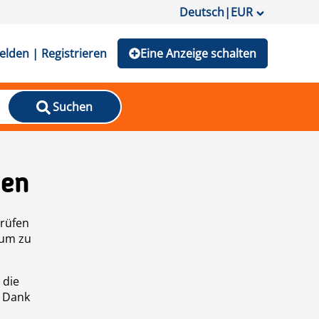
Deutsch
|
EUR
lden | Registrieren
Eine Anzeige schalten
Suchen
den
prüfen
 um zu
 die
n Dank