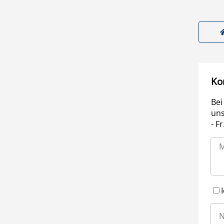
Ko
Bei
uns
- F