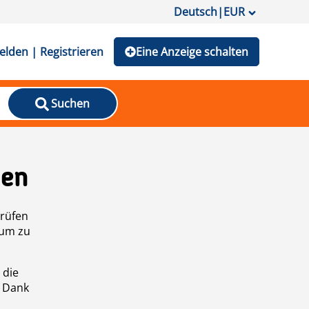
Deutsch
|
EUR
lden | Registrieren
Eine Anzeige schalten
Suchen
den
prüfen
 um zu
 die
n Dank