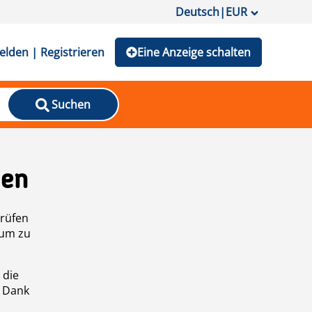
Deutsch
|
EUR
lden | Registrieren
Eine Anzeige schalten
Suchen
den
prüfen
 um zu
 die
n Dank