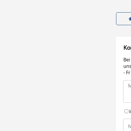
Ko
Bei
uns
- F