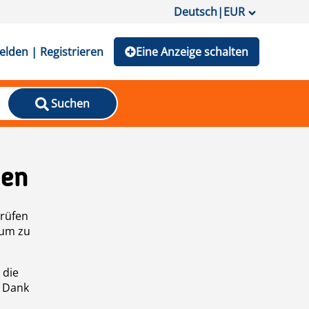
Deutsch
|
EUR
lden | Registrieren
Eine Anzeige schalten
Suchen
den
prüfen
 um zu
 die
n Dank