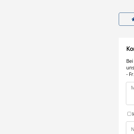
Ko
Bei
uns
- F