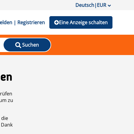
Deutsch
|
EUR
lden | Registrieren
Eine Anzeige schalten
Suchen
den
prüfen
 um zu
 die
n Dank