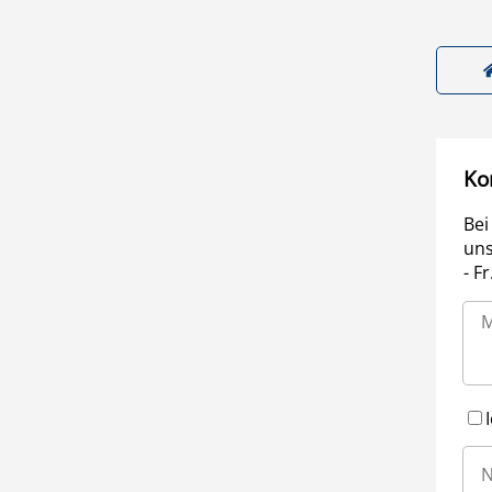
Ko
Bei
uns
- F