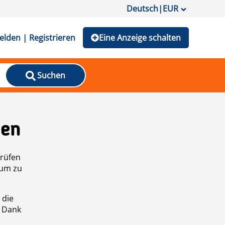
Deutsch
|
EUR
lden | Registrieren
Eine Anzeige schalten
Suchen
den
prüfen
 um zu
 die
n Dank