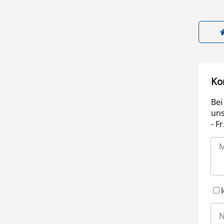
Ko
Bei
uns
- F