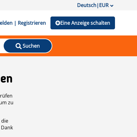
Deutsch
|
EUR
lden | Registrieren
Eine Anzeige schalten
Suchen
den
prüfen
 um zu
 die
n Dank