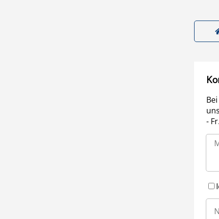
Ko
Bei
uns
- F