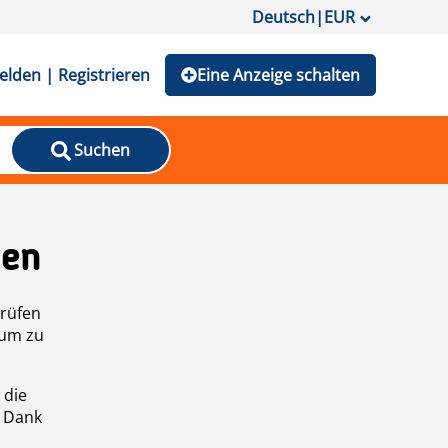
Deutsch
|
EUR
lden | Registrieren
Eine Anzeige schalten
Suchen
den
prüfen
 um zu
 die
n Dank