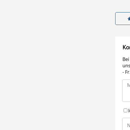
Ko
Bei
uns
- F