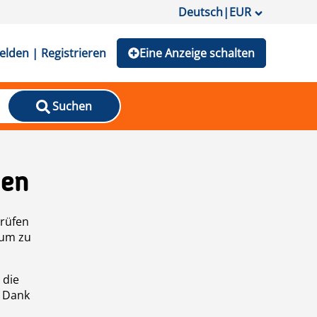
Deutsch
|
EUR
lden | Registrieren
Eine Anzeige schalten
Suchen
den
prüfen
 um zu
 die
n Dank