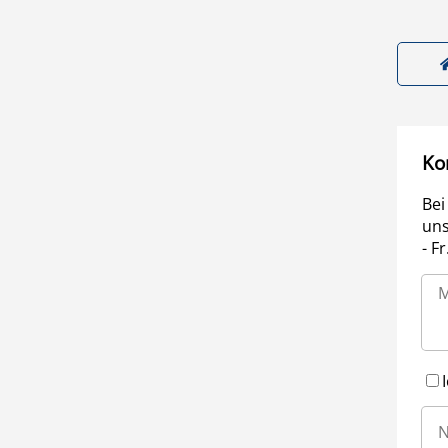
Ko
Bei
uns
- F