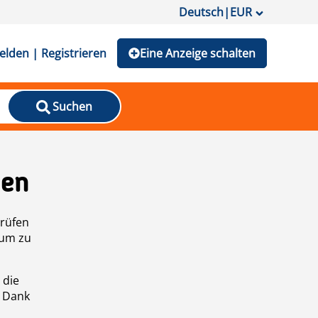
Deutsch
|
EUR
lden | Registrieren
Eine Anzeige schalten
Suchen
den
prüfen
 um zu
 die
n Dank