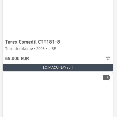
Terex Comedil CTT181-8
Turmdrehkrane • 2005 • -, BE
65.000 EUR
J.C. MAQUINAY sprl
5