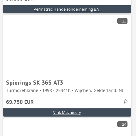
Vermatrac Handelsonderneming B.V.
23
Spierings SK 365 AT3
Turmdrehkrane • 1998 • 25341h • Wijchen, Gelderland, NL
69.750 EUR
Vink Machinery
24