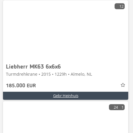
12
Liebherr MK63 6x6x6
Turmdrehkrane • 2015 • 1229h • Almelo, NL
185.000 EUR
Gebr Heinhuis
24
1