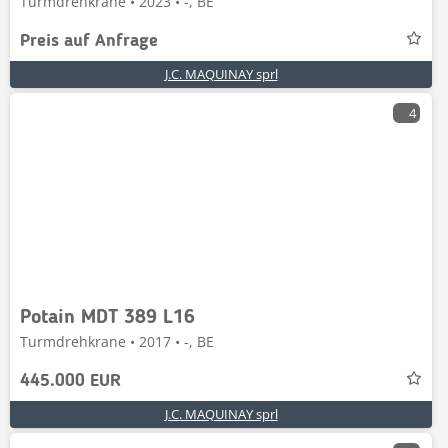
Turmdrehkrane • 2023 • -, BE
Preis auf Anfrage
J.C. MAQUINAY sprl
4
Potain MDT 389 L16
Turmdrehkrane • 2017 • -, BE
445.000 EUR
J.C. MAQUINAY sprl