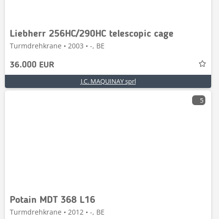
Liebherr 256HC/290HC telescopic cage
Turmdrehkrane • 2003 • -, BE
36.000 EUR
J.C. MAQUINAY sprl
5
Potain MDT 368 L16
Turmdrehkrane • 2012 • -, BE