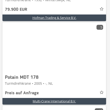
79.900 EUR
Hofman Trading & Service B.V.
5
Potain MDT 178
Turmdrehkrane • 2005 • -, NL
Preis auf Anfrage
Multi-Crane International B.V.