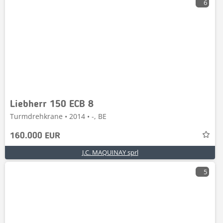
6
Liebherr 150 ECB 8
Turmdrehkrane • 2014 • -, BE
160.000 EUR
J.C. MAQUINAY sprl
5