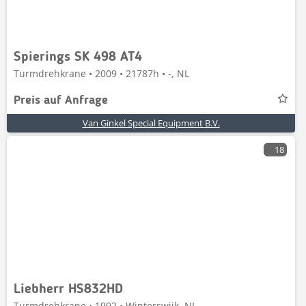
Spierings SK 498 AT4
Turmdrehkrane • 2009 • 21787h • -, NL
Preis auf Anfrage
Van Ginkel Special Equipment B.V.
18
Liebherr HS832HD
Turmdrehkrane • 1992 • Winterswijk, NL