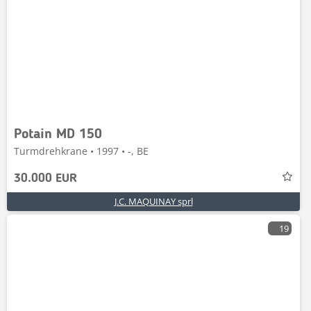
Potain MD 150
Turmdrehkrane • 1997 • -, BE
30.000 EUR
J.C. MAQUINAY sprl
19