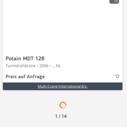
15
Potain MDT 128
Turmdrehkrane • 2006 • -, NL
Preis auf Anfrage
Multi-Crane International B.V.
1
/
14