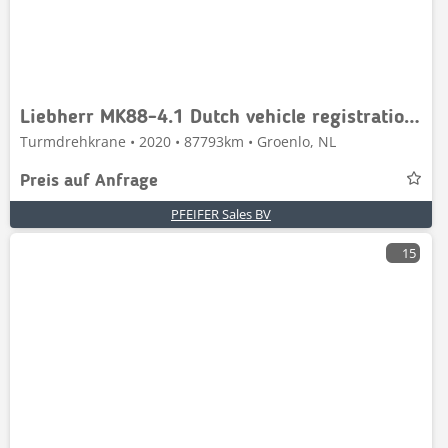
Liebherr MK88-4.1 Dutch vehicle registration, Valid inspect
Turmdrehkrane • 2020 • 87793km • Groenlo, NL
Preis auf Anfrage
PFEIFER Sales BV
15