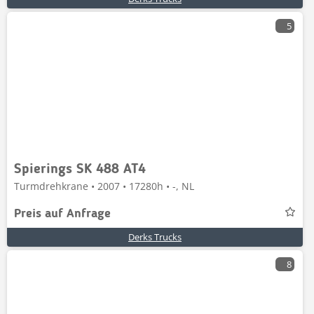
5
Spierings SK 488 AT4
Turmdrehkrane • 2007 • 17280h • -, NL
Preis auf Anfrage
Derks Trucks
8