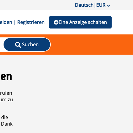
Deutsch
|
EUR
lden | Registrieren
Eine Anzeige schalten
Suchen
den
prüfen
 um zu
 die
n Dank