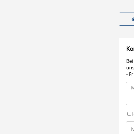
Ko
Bei
uns
- F