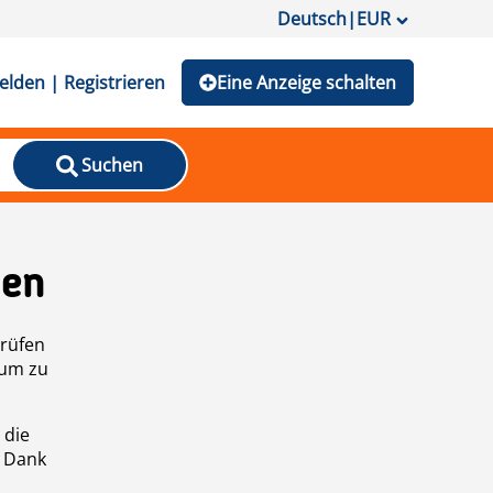
Deutsch
|
EUR
lden | Registrieren
Eine Anzeige schalten
Suchen
den
prüfen
 um zu
 die
n Dank