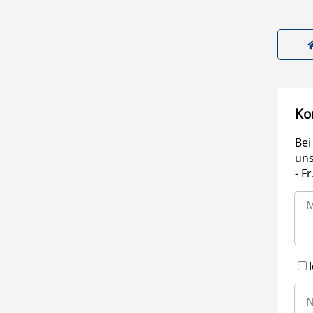
Ko
Bei
uns
- F