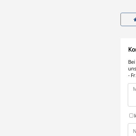
Ko
Bei
uns
- F