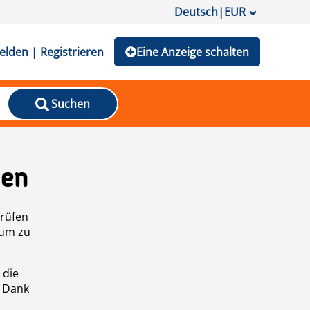
Deutsch
|
EUR
lden | Registrieren
Eine Anzeige schalten
Suchen
den
prüfen
 um zu
 die
n Dank