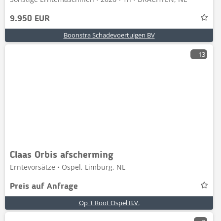
9.950 EUR
Boonstra Schadevoertuigen BV
13
Claas Orbis afscherming
Erntevorsätze • Ospel, Limburg, NL
Preis auf Anfrage
Op 't Root Ospel B.V.