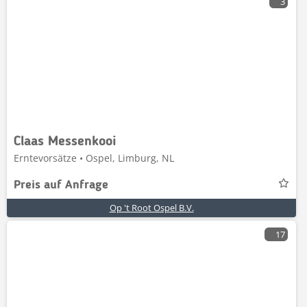
3
Claas Messenkooi
Erntevorsätze • Ospel, Limburg, NL
Preis auf Anfrage
Op 't Root Ospel B.V.
17