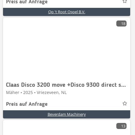
Preis auf Anfrage
Op 't Root Ospel B.V.
18
Claas Disco 3200 move +Disco 9300 direct swather
Mäher • 2025 • Vriezeveen, NL
Preis auf Anfrage
Beverdam Machinery
13