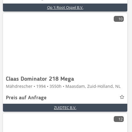
Op 't Root Ospel B.V.
10
Claas Dominator 218 Mega
Mähdrescher • 1994 • 3550h • Maasdam, Zuid-Holland, NL
Preis auf Anfrage
ZUIDTEC B.V.
12