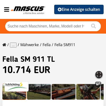
Eine Anzeige schalten
Mähwerke
Fella
Fella SM911
...
Fella
SM 911 TL
10.714 EUR
7