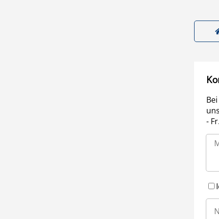
Ko
Bei
uns
- F