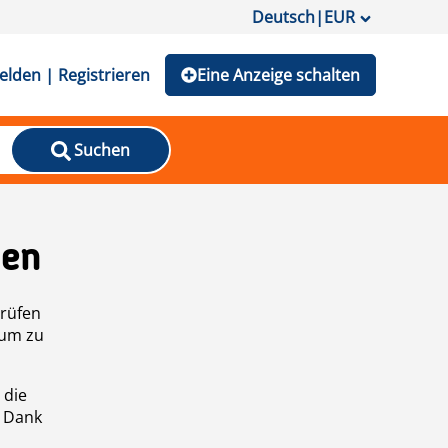
Deutsch
|
EUR
lden | Registrieren
Eine Anzeige schalten
Suchen
den
prüfen
 um zu
 die
n Dank