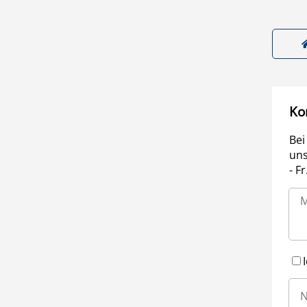
Ko
Bei
uns
- F