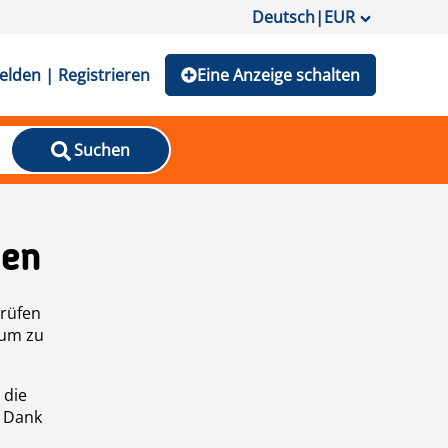
Deutsch
|
EUR
lden | Registrieren
Eine Anzeige schalten
Suchen
den
prüfen
 um zu
 die
n Dank