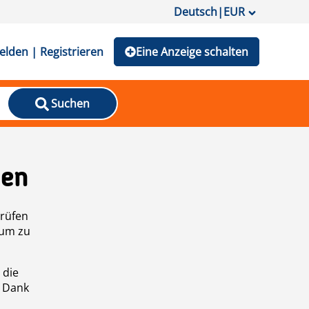
Deutsch
|
EUR
lden | Registrieren
Eine Anzeige schalten
Suchen
den
prüfen
 um zu
 die
n Dank