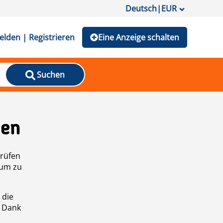
Deutsch
|
EUR
lden | Registrieren
Eine Anzeige schalten
Suchen
den
prüfen
 um zu
 die
n Dank