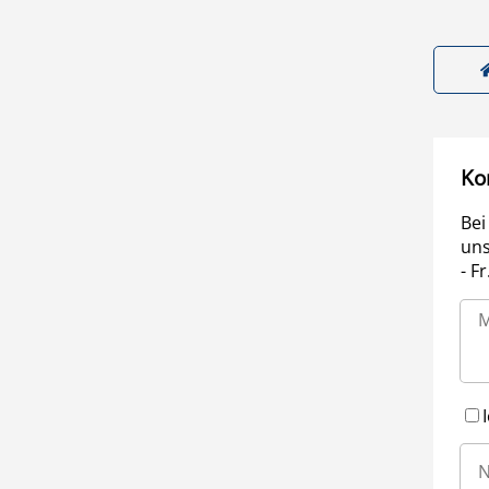
Ko
Bei
uns
- F