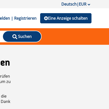
Deutsch
|
EUR
lden | Registrieren
Eine Anzeige schalten
Suchen
den
prüfen
 um zu
 die
n Dank