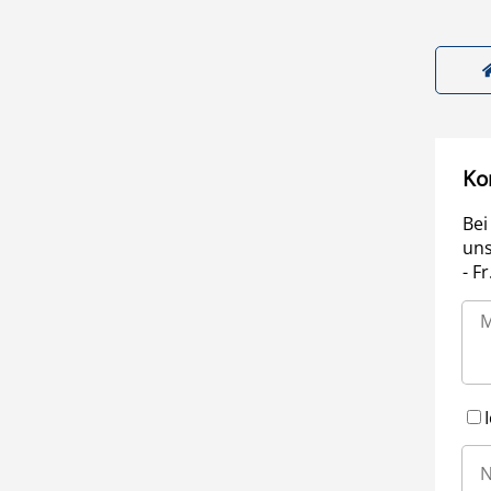
Ko
Bei
uns
- F