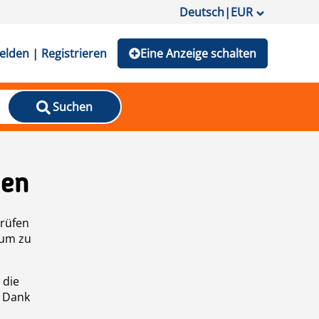
Deutsch
|
EUR
lden | Registrieren
Eine Anzeige schalten
Suchen
den
prüfen
 um zu
 die
n Dank