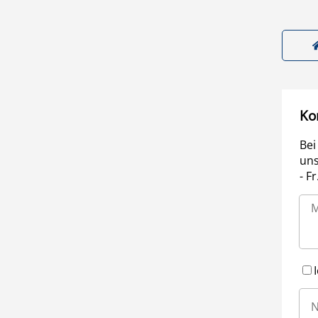
Ko
Bei
uns
- F