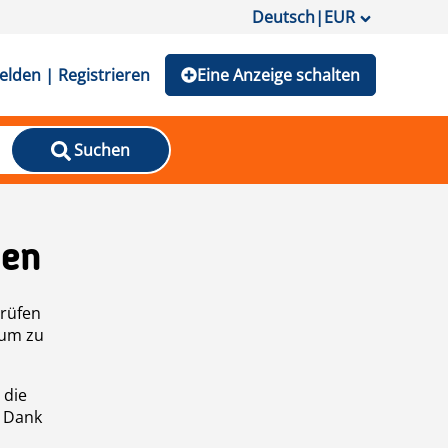
Deutsch
|
EUR
lden | Registrieren
Eine Anzeige schalten
Suchen
den
prüfen
 um zu
 die
n Dank