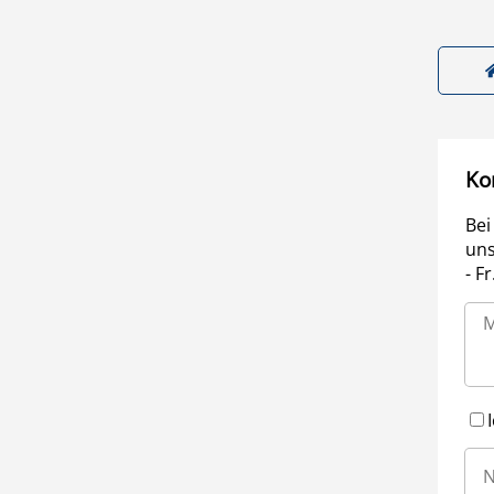
Ko
Bei
uns
- F