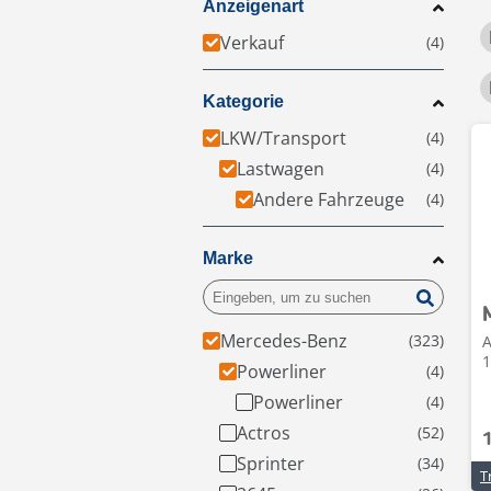
Anzeigenart
Verkauf
Kategorie
LKW/Transport
Lastwagen
Andere Fahrzeuge
Marke
Mercedes-Benz
A
1
Powerliner
Powerliner
Actros
Sprinter