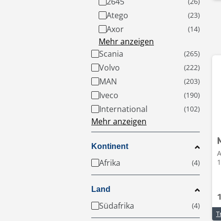
2645
Atego
Axor
Mehr anzeigen
Scania
Volvo
MAN
Iveco
International
Mehr anzeigen
Kontinent
A
Afrika
1
Land
Südafrika