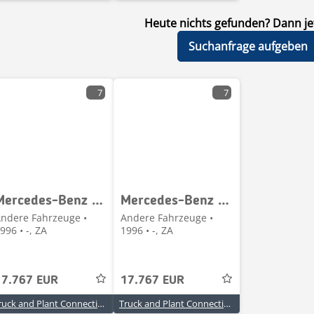
Heute nichts gefunden? Dann jet
Suchanfrage aufgeben
7
7
Mercedes-Benz Powerliner
Mercedes-Benz Powerliner
ndere Fahrzeuge •
Andere Fahrzeuge •
996 • -, ZA
1996 • -, ZA
17.767 EUR
17.767 EUR
Truck and Plant Connection
Truck and Plant Connection