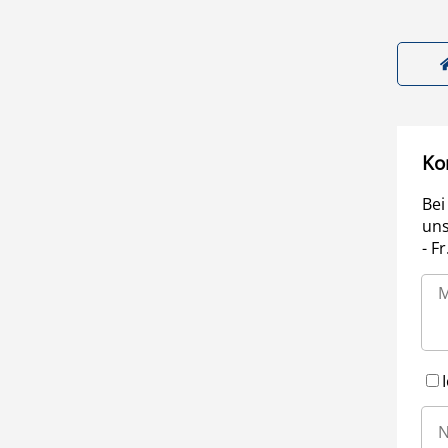
Ko
Bei
uns
- F