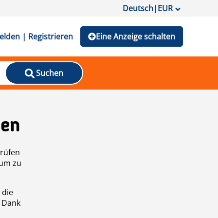
Deutsch
|
EUR
lden | Registrieren
Eine Anzeige schalten
Suchen
den
prüfen
 um zu
 die
n Dank