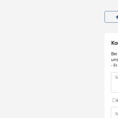
Ko
Bei
uns
- F