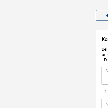
Ko
Bei
uns
- F