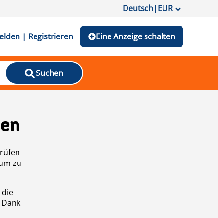
Deutsch
|
EUR
lden | Registrieren
Eine Anzeige schalten
Suchen
den
prüfen
 um zu
 die
n Dank