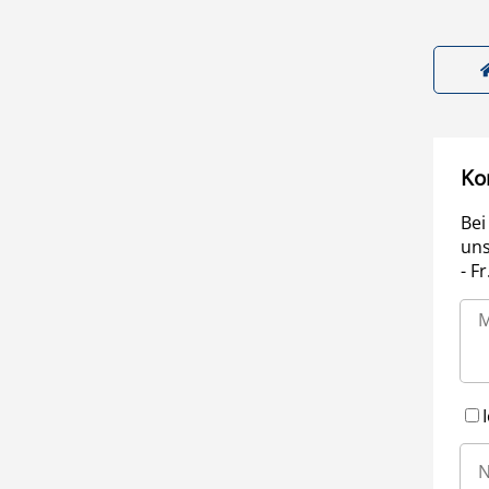
Ko
Bei
uns
- F