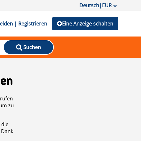
Deutsch
|
EUR
lden | Registrieren
Eine Anzeige schalten
Suchen
den
prüfen
 um zu
 die
n Dank