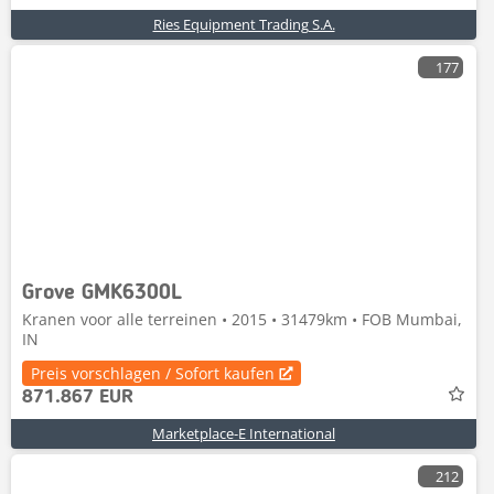
Ries Equipment Trading S.A.
177
Grove GMK6300L
Kranen voor alle terreinen • 2015 • 31479km • FOB Mumbai,
IN
Preis vorschlagen / Sofort kaufen
871.867 EUR
Marketplace-E International
212