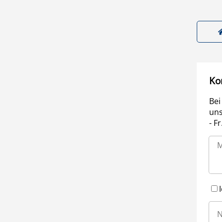
Ko
Bei
uns
- F