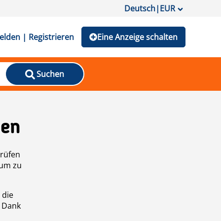
Deutsch
|
EUR
lden | Registrieren
Eine Anzeige schalten
Suchen
den
prüfen
 um zu
 die
n Dank