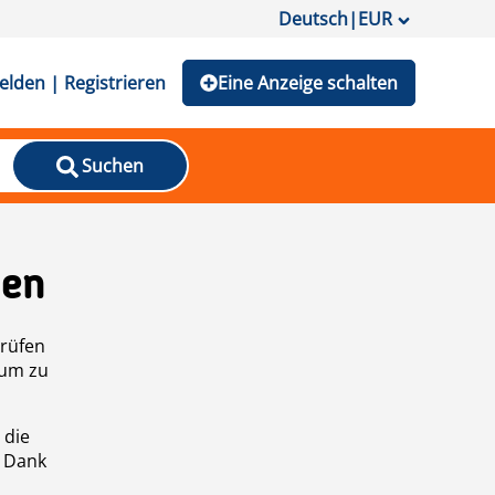
Deutsch
|
EUR
lden | Registrieren
Eine Anzeige schalten
Suchen
den
prüfen
 um zu
 die
n Dank