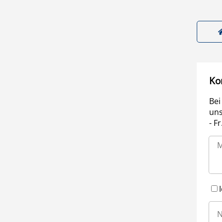
Ko
Bei
uns
- F