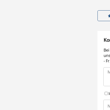
Ko
Bei
uns
- F