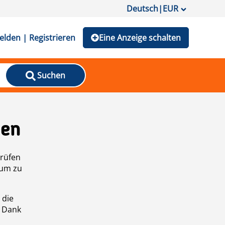
Deutsch
|
EUR
lden | Registrieren
Eine Anzeige schalten
Suchen
den
prüfen
 um zu
 die
n Dank