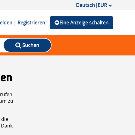
Deutsch
|
EUR
lden | Registrieren
Eine Anzeige schalten
Suchen
den
prüfen
 um zu
 die
n Dank