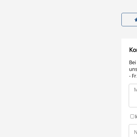
Ko
Bei
uns
- F