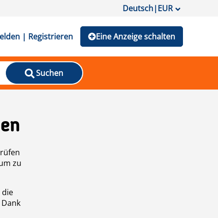
Deutsch
|
EUR
lden | Registrieren
Eine Anzeige schalten
Suchen
den
prüfen
 um zu
 die
n Dank