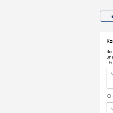
Ko
Bei
uns
- F