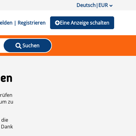
Deutsch
|
EUR
lden | Registrieren
Eine Anzeige schalten
Suchen
den
prüfen
 um zu
 die
n Dank