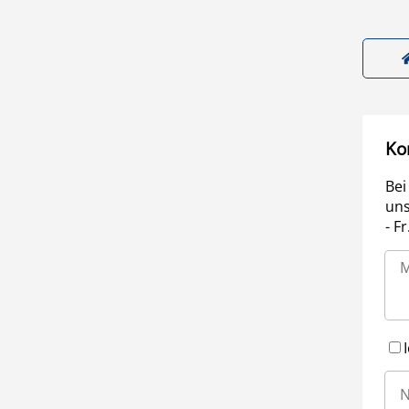
Ko
Bei
uns
- F