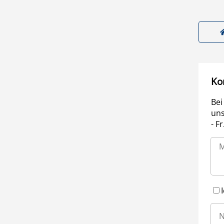
Ko
Bei
uns
- F