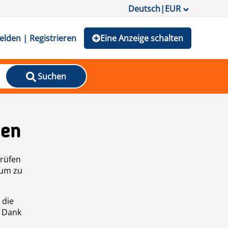
Deutsch
|
EUR
lden | Registrieren
Eine Anzeige schalten
Suchen
den
prüfen
 um zu
 die
n Dank