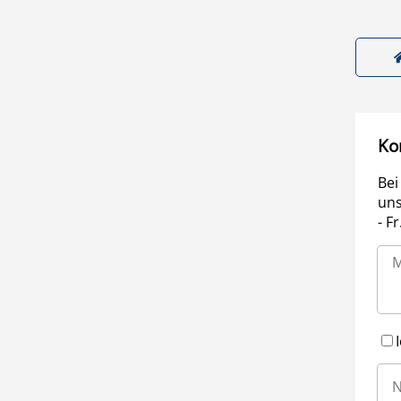
Ko
Bei
uns
- F