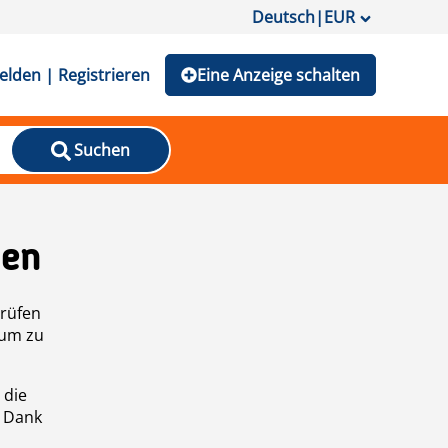
Deutsch
|
EUR
lden | Registrieren
Eine Anzeige schalten
Suchen
den
prüfen
 um zu
 die
n Dank